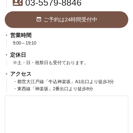
contact_phone
03-5579-8846
event_available
ご予約は24時間受付中
営業時間
9:00～19:10
定休日
※土・日・祝祭日も受付ております。
アクセス
・都営大江戸線「牛込神楽坂」A1出口より徒歩3分
・東西線「神楽坂」2番出口より徒歩8分