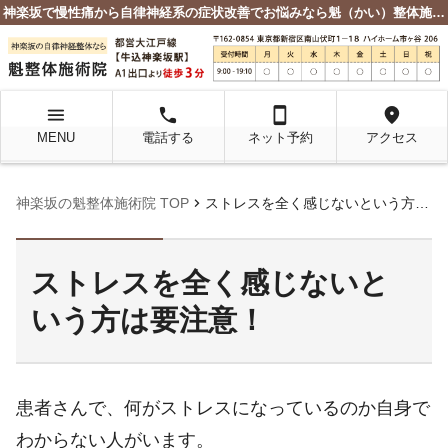
神楽坂で慢性痛から自律神経系の症状改善でお悩みなら魁（かい）整体施術院
menu
local_phone
smartphone
location_on
MENU
電話する
ネット予約
アクセス
chevron_right
神楽坂の魁整体施術院 TOP
ストレスを全く感じないという方は要注意！
ストレスを全く感じないと
いう方は要注意！
患者さんで、何がストレスになっているのか自身で
わからない人がいます。