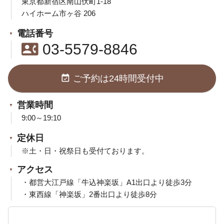
東京都新宿区南山伏町1-18
ハイホーム市ヶ谷 206
電話番号
contact_phone
03-5579-8846
event_available
ご予約は24時間受付中
営業時間
9:00～19:10
定休日
※土・日・祝祭日も受付ております。
アクセス
・都営大江戸線「牛込神楽坂」A1出口より徒歩3分
・東西線「神楽坂」2番出口より徒歩8分