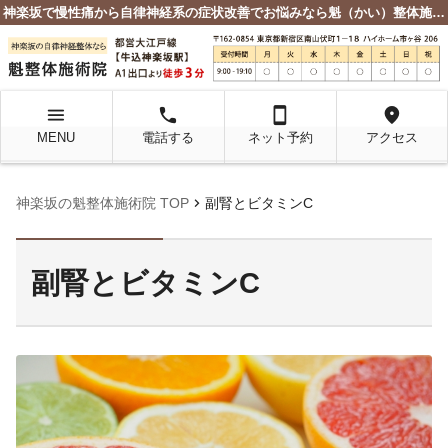
神楽坂で慢性痛から自律神経系の症状改善でお悩みなら魁（かい）整体施術院
menu
local_phone
smartphone
location_on
MENU
電話する
ネット予約
アクセス
chevron_right
神楽坂の魁整体施術院 TOP
副腎とビタミンC
副腎とビタミンC