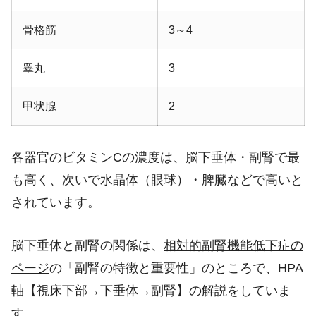
骨格筋
3～4
睾丸
3
甲状腺
2
各器官のビタミンCの濃度は、脳下垂体・副腎で最
も高く、次いで水晶体（眼球）・脾臓などで高いと
されています。
脳下垂体と副腎の関係は、
相対的副腎機能低下症の
ページ
の「副腎の特徴と重要性」のところで、HPA
軸【視床下部→下垂体→副腎】の解説をしていま
す。