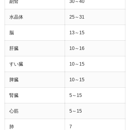
副腎
30～40
水晶体
25～31
脳
13～15
肝臓
10～16
すい臓
10～15
脾臓
10～15
腎臓
5～15
心筋
5～15
肺
7