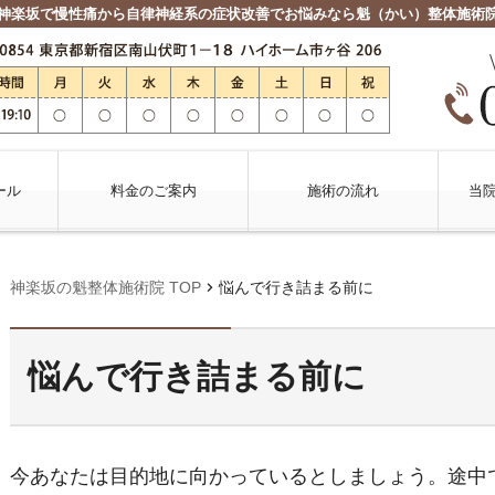
神楽坂で慢性痛から自律神経系の症状改善でお悩みなら魁（かい）整体施術
ール
料金のご案内
施術の流れ
当
chevron_right
神楽坂の魁整体施術院 TOP
悩んで行き詰まる前に
悩んで行き詰まる前に
今あなたは目的地に向かっているとしましょう。途中