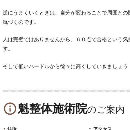
逆にうまくいくときは、自分が変わることで周囲との
気づくのです。
人は完璧ではありませんから、６０点で合格という気
す。
そして低いハードルから徐々に高くしていきましょう
info_outline
魁整体施術院
住所
アクセス