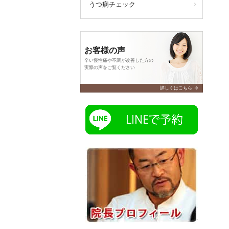
うつ病チェック
お客様の声
辛い慢性痛や不調が改善した方の
実際の声をご覧ください
arrow_forward
詳しくはこちら